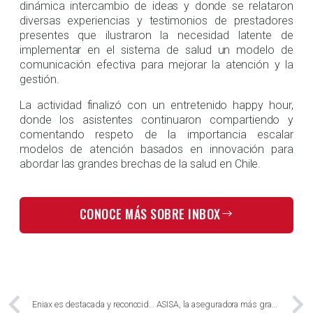
dinámica intercambio de ideas y donde se relataron
diversas experiencias y testimonios de prestadores
presentes que ilustraron la necesidad latente de
implementar en el sistema de salud un modelo de
comunicación efectiva para mejorar la atención y la
gestión.
La actividad finalizó con un entretenido happy hour,
donde los asistentes continuaron compartiendo y
comentando respeto de la importancia escalar
modelos de atención basados en innovación para
abordar las grandes brechas de la salud en Chile.
CONOCE MÁS SOBRE INBOX
Eniax es destacada y reconocida por la Revista Emprendedores de España, como una de las 10 empresas digitales impulsadas por Globe Ventures que impactarán el sector govtech español.
ASISA, la aseguradora más grande de España, logra reducir en más de un 50% el ausentismo en consultas de telemedicina agendadas gracias a Eniax