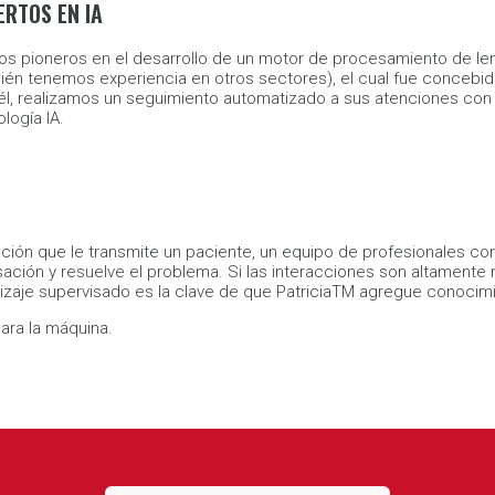
ERTOS EN IA
s pioneros en el desarrollo de un motor de procesamiento de leng
ién tenemos experiencia en otros sectores), el cual fue concebid
él, realizamos un seguimiento automatizado a sus atenciones co
logía IA.
ación que le transmite un paciente, un equipo de profesionales c
ación y resuelve el problema. Si las interacciones son altamente r
aje supervisado es la clave de que PatriciaTM agregue conocimie
ara la máquina.