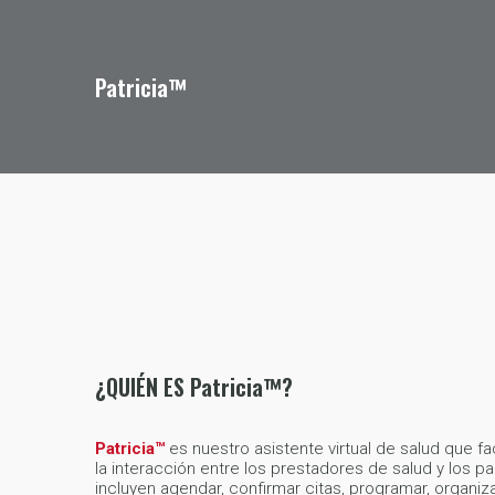
Patricia™
¿QUIÉN ES Patricia
™
?
Patricia™
es nuestro asistente virtual de salud que fac
la interacción entre los prestadores de salud y los 
incluyen agendar, confirmar citas, programar, organiz