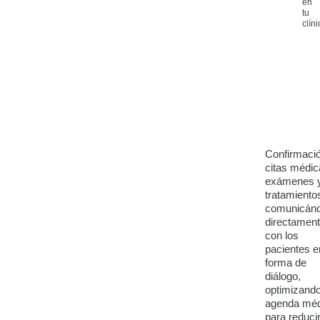
en
tu
clíni
Confirmaci
citas médic
exámenes 
tratamiento
comunicán
directamen
con los
pacientes e
forma de
diálogo,
optimizand
agenda méd
para reducir