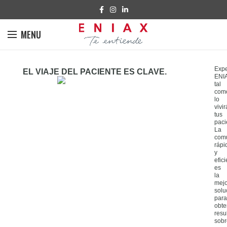
MENU
Exp
EL VIAJE DEL PACIENTE ES CLAVE.
ENI
tal
com
lo
vivi
tus
paci
La
com
rápi
y
efic
es
la
mejo
solu
para
obte
resu
sobr